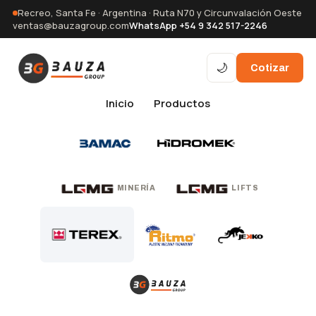
Recreo, Santa Fe · Argentina · Ruta N70 y Circunvalación Oeste
ventas@bauzagroup.com
WhatsApp +54 9 342 517-2246
🌙
Cotizar
Inicio
Productos
MINERÍA
LIFTS