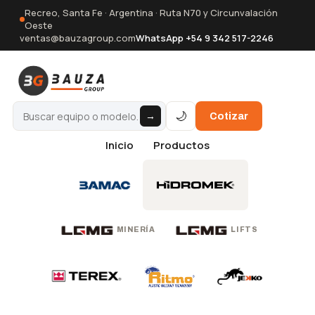
Recreo, Santa Fe · Argentina · Ruta N70 y Circunvalación
Oeste
ventas@bauzagroup.com
WhatsApp +54 9 342 517-2246
🌙
→
Cotizar
Inicio
Productos
MINERÍA
LIFTS