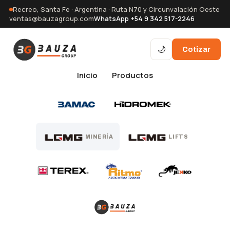
Recreo, Santa Fe · Argentina · Ruta N70 y Circunvalación Oeste
ventas@bauzagroup.com
WhatsApp +54 9 342 517-2246
🌙
Cotizar
Inicio
Productos
MINERÍA
LIFTS