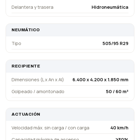
Delantera y trasera
Hidroneumática
NEUMÁTICO
Tipo
505/95 R29
RECIPIENTE
Dimensiones (L x An x Al)
6.400 x 4.200 x 1.850 mm
Golpeado / amontonado
50 / 60 m³
ACTUACIÓN
Velocidad máx. sin carga / con carga
40 km/h
Capacidad máxima de ascenso
≥30%