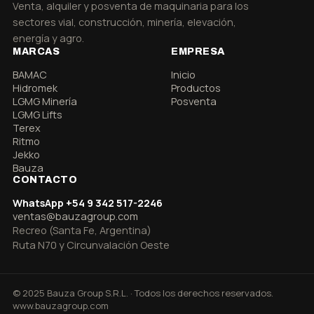
Venta, alquiler y posventa de maquinaria para los
sectores vial, construcción, minería, elevación,
energía y agro.
MARCAS
EMPRESA
BAMAC
Inicio
Hidromek
Productos
LGMG Minería
Posventa
LGMG Lifts
Terex
Ritmo
Jekko
Bauza
CONTACTO
WhatsApp +54 9 342 517-2246
ventas@bauzagroup.com
Recreo (Santa Fe, Argentina)
Ruta N70 y Circunvalación Oeste
© 2025 Bauza Group S.R.L. · Todos los derechos reservados.
www.bauzagroup.com