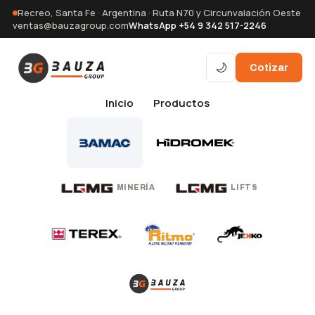
Recreo, Santa Fe · Argentina · Ruta N70 y Circunvalación Oeste
ventas@bauzagroup.com
WhatsApp +54 9 342 517-2246
🌙
Cotizar
Inicio
Productos
MINERÍA
LIFTS